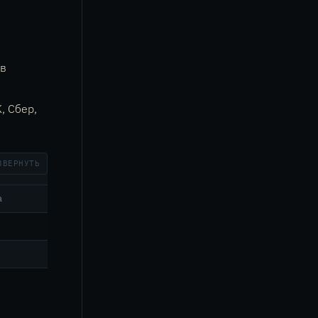
 в
, Сбер,
ЗВЕРНУТЬ
а