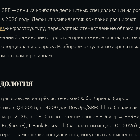
 SRE — одни из наиболее дефицитных специализаций на ро
 в 2026 году. Дефицит усиливается: компании расширяют
es
-инфраструктуру, переходят на отечественные облака, 
менный инжиниринг. При этом предложение специалистов 
ропорционально спросу. Разбираем актуальные зарплатные
ам, стекам и регионам.
дология
грегированы из трёх источников: Хабр Карьера (опрос
чиков, Q4 2025, n=4200 для DevOps/SRE), hh.ru (анализ ак
 март 2026, n=1800 по ключевым словам «DevOps», «SRE»,
m Engineer»), T-Bank Research (зарплатный индекс Q1 2026)
рьера — самооценка специалистов, могут быть завышены н