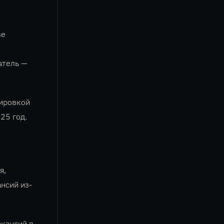
ве
атель —
ировкой
25 год.
я,
ансий из-
кансий в