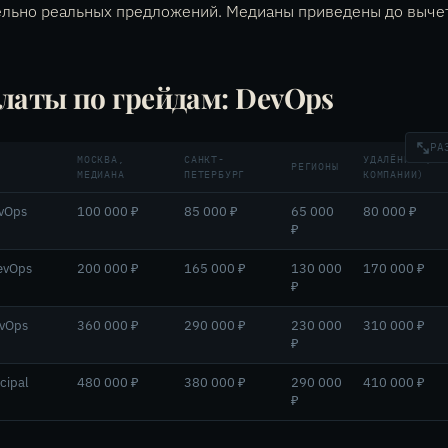
ельно реальных предложений. Медианы приведены до выче
латы по грейдам: DevOps
РА
МОСКВА,
САНКТ-
УДАЛЁНКА (РО
РЕГИОНЫ
МЕДИАНА
ПЕТЕРБУРГ
КОМПАНИИ)
evOps
100 000 ₽
85 000 ₽
65 000
80 000 ₽
₽
evOps
200 000 ₽
165 000 ₽
130 000
170 000 ₽
₽
evOps
360 000 ₽
290 000 ₽
230 000
310 000 ₽
₽
cipal
480 000 ₽
380 000 ₽
290 000
410 000 ₽
₽