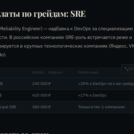
латы по грейдам: SRE
e Reliability Engineer) — надбавка к DevOps за специализацию
ти. В российских компаниях SRE-роль встречается реже и
ируется в крупных технологических компаниях (Яндекс, VK
to).
РА
МОСКВА, МЕДИАНА
ПРИМЕЧАНИЕ
RE
240 000 ₽
+20% к DevOps того же грейд
RE
420 000 ₽
+17% к DevOps
ncipal SRE
580 000 ₽
Только в tier-1 компаниях