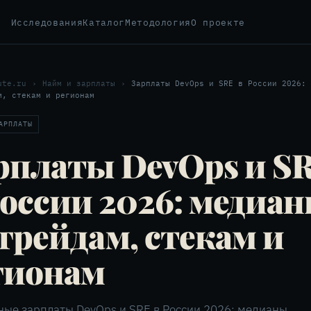
Исследования
Каталог
Методология
О проекте
ute.ru
›
Найм и зарплаты
›
Зарплаты DevOps и SRE в России 2026: 
м, стекам и регионам
АРПЛАТЫ
рплаты DevOps и S
России 2026: медиа
 грейдам, стекам и
гионам
ные зарплаты DevOps и SRE в России 2026: медианы