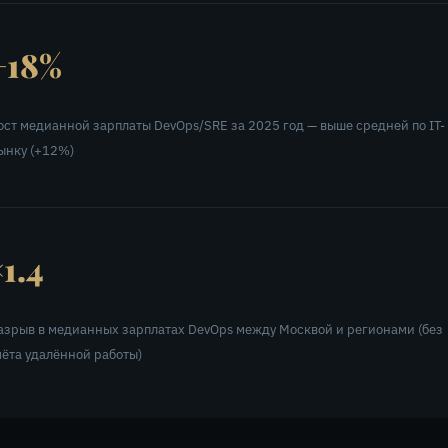
+18%
ост медианной зарплаты DevOps/SRE за 2025 год — выше средней по IT-
ынку (+12%)
×1.4
азрыв в медианных зарплатах DevOps между Москвой и регионами (без
чёта удалённой работы)