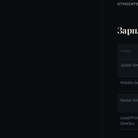
относит
Зарп
ГРЕЙД
Junior D
Middle D
Senior D
Lead/Prin
DevOps