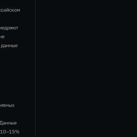
ссийском
внедряют
не
 данные
тивных
. Данные
а 10–15%