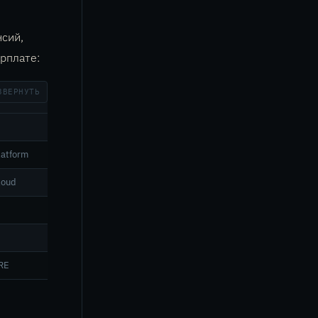
нсий,
рплате:
ЗВЕРНУТЬ
НИЕ
atform
loud
RE