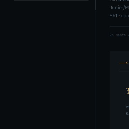
Junior/M
SRE-пра
26 марта 
К
м
К