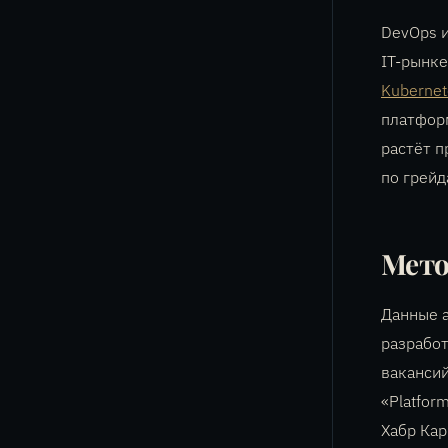
DevOps и
IT-рынке
Kubernet
платфор
растёт п
по грейд
Мето
Данные а
разработ
вакансий
«Platfor
Хабр Ка