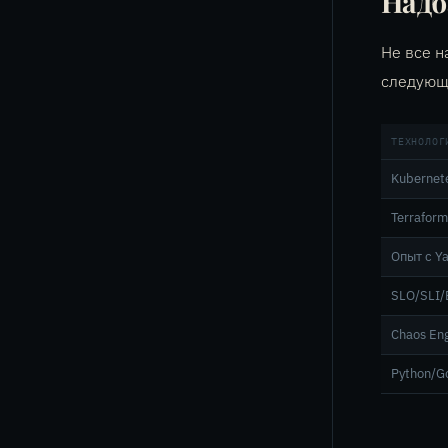
Надб
Не все н
следующи
ТЕХНОЛОГ
Kubernet
Terrafor
Опыт с Y
SLO/SLI/
Chaos Eng
Python/G