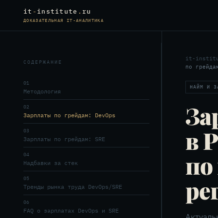
it
-
institute
.
ru
ДОКАЗАТЕЛЬНАЯ IT-АНАЛИТИКА
it-instit
СОДЕРЖАНИЕ
по грейда
01
НАЙМ И З
Методология
За
02
Зарплаты по грейдам: DevOps
в 
03
Зарплаты по грейдам: SRE
по
04
Надбавки за стек
ре
05
Тренды рынка труда DevOps/SRE
06
FAQ о зарплатах DevOps и SRE
Актуаль