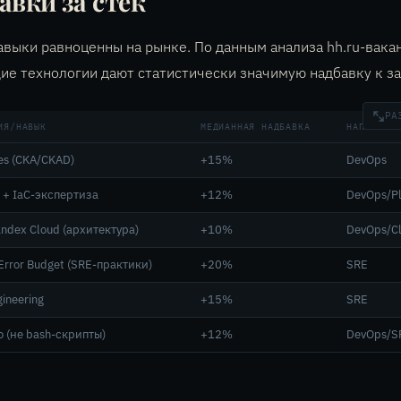
авки за стек
авыки равноценны на рынке. По данным анализа hh.ru-вака
е технологии дают статистически значимую надбавку к за
РА
ИЯ/НАВЫК
МЕДИАННАЯ НАДБАВКА
НАПРАВЛЕ
es (CKA/CKAD)
+15%
DevOps
m + IaC-экспертиза
+12%
DevOps/Pl
andex Cloud (архитектура)
+10%
DevOps/C
Error Budget (SRE-практики)
+20%
SRE
ineering
+15%
SRE
o (не bash-скрипты)
+12%
DevOps/S