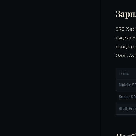
Зарп
SRE (Sit
надёжнос
концентр
Ozon, Avi
ГРЕЙД
Middle S
Senior S
Staff/Pri