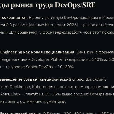
ды рынка труда DevOps/SRE
 сохраняется.
На одну активную DevOps-вакансию в Моск
ся 0.8 резюме (данные hh.ru, март 2026) — рынок остаётся
ым. Для сравнения: у фронтенд-разработчиков этот показ
 Engineering как новая специализация.
Вакансии с формул
m Engineer» или «Developer Platform» выросли на 140% за 20
 — на уровне Senior DevOps + 10–20%.
замещение создаёт специфический спрос.
Вакансии с
ием Deckhouse, Kubernetes в контексте импортозамещени
, Astra Linux — платят на 15–25% выше средних DevOps-вак
ита опыта с этими инструментами.
аётся нишевой ролью.
В России ~300–400 активных SRE-ва