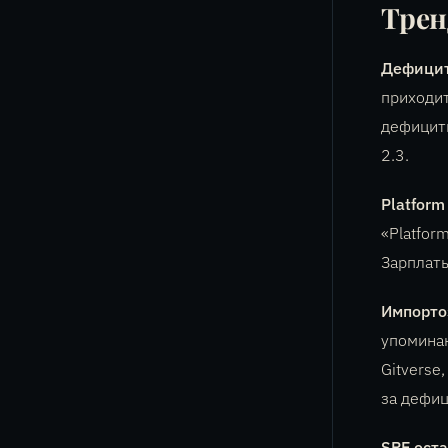
Трен
Дефицит
приходит
дефицитн
2.3.
Platform
«Platfor
Зарплаты
Импорто
упоминан
Gitverse
за дефиц
SRE ост