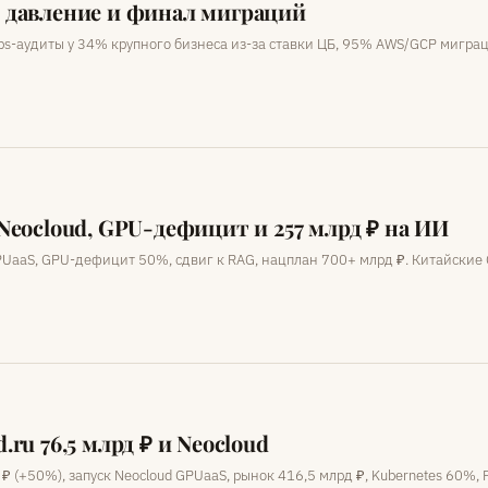
ps давление и финал миграций
nOps-аудиты у 34% крупного бизнеса из-за ставки ЦБ, 95% AWS/GCP мигра
eocloud, GPU-дефицит и 257 млрд ₽ на ИИ
PUaaS, GPU-дефицит 50%, сдвиг к RAG, нацплан 700+ млрд ₽. Китайские 
d.ru 76,5 млрд ₽ и Neocloud
д ₽ (+50%), запуск Neocloud GPUaaS, рынок 416,5 млрд ₽, Kubernetes 60%, 