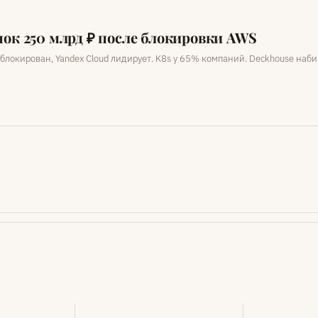
ынок 250 млрд ₽ после блокировки AWS
блокирован, Yandex Cloud лидирует. K8s у 65% компаний. Deckhouse наби