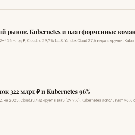
чный рынок, Kubernetes и платформенные кома
416 млрд ₽, Cloud.ru 29,7% IaaS, Yandex Cloud 27,6 млрд выручки. Kube
ок 322 млрд ₽ и Kubernetes 96%
 на 2025. Cloud.ru лидирует в IaaS (29,7%), Kubernetes используют 96% 