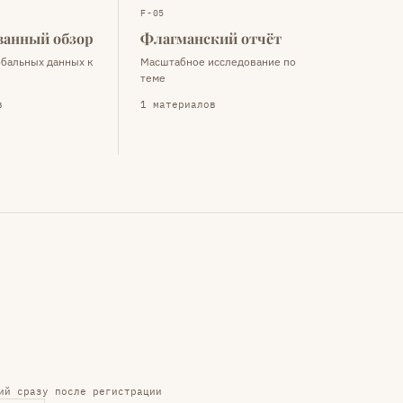
F-05
ванный обзор
Флагманский отчёт
обальных данных к
Масштабное исследование по
теме
в
1 материалов
ий сразу после регистрации