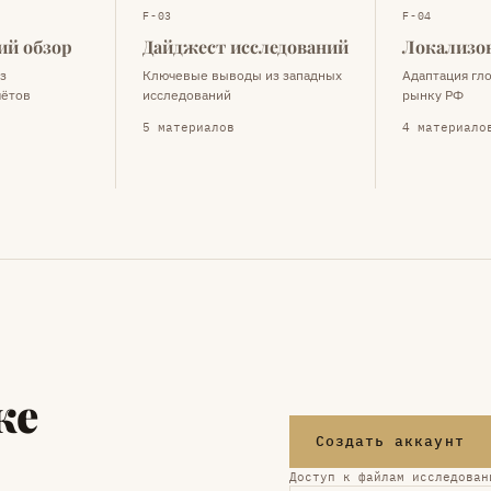
F-03
F-04
ий обзор
Дайджест исследований
Локализо
з
Ключевые выводы из западных
Адаптация гл
чётов
исследований
рынку РФ
5 материалов
4 материало
ке
Создать аккаунт
Доступ к файлам исследован