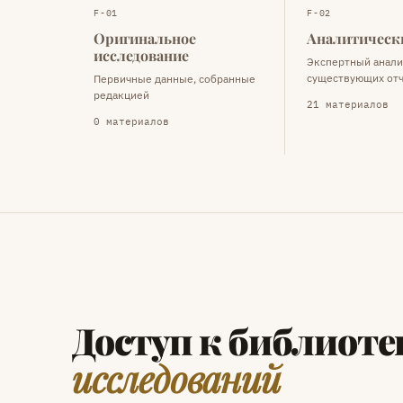
F-01
F-02
Оригинальное
Аналитическ
исследование
Экспертный анали
существующих от
Первичные данные, собранные
редакцией
21 материалов
0 материалов
Доступ к библиоте
исследований