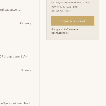
Исследования и аналитика в
PDF с квартальными
ций завершено,
обновлениями
Создать аккаунт
13 минут
Доступ к библиотеке
исследований
GPU, зарплаты LLM-
9 минут
FinOps и рейтинг IaaS-