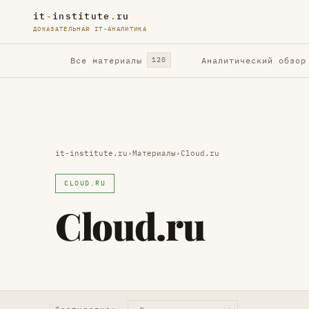
it
-
institute
.
ru
ДОКАЗАТЕЛЬНАЯ IT-АНАЛИТИКА
Все материалы
Аналитический обзор
120
it-institute.ru
›
Материалы
›
Cloud.ru
CLOUD.RU
Cloud.ru