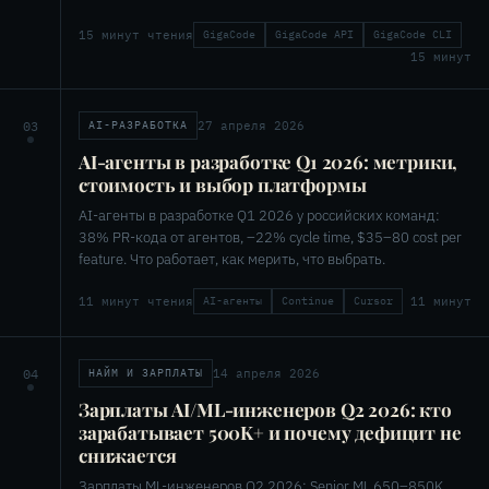
15 минут чтения
GigaCode
GigaCode API
GigaCode CLI
15 минут
27 апреля 2026
03
AI-РАЗРАБОТКА
AI-агенты в разработке Q1 2026: метрики,
стоимость и выбор платформы
AI-агенты в разработке Q1 2026 у российских команд:
38% PR-кода от агентов, –22% cycle time, $35–80 cost per
feature. Что работает, как мерить, что выбрать.
11 минут чтения
11 минут
AI-агенты
Continue
Cursor
14 апреля 2026
04
НАЙМ И ЗАРПЛАТЫ
Зарплаты AI/ML-инженеров Q2 2026: кто
зарабатывает 500K+ и почему дефицит не
снижается
Зарплаты ML-инженеров Q2 2026: Senior ML 650–850K