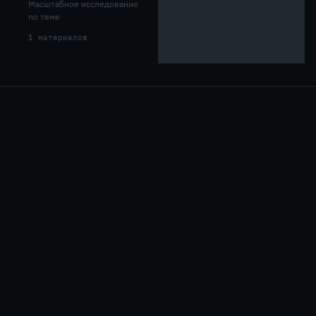
Масштабное исследование
по теме
1 материалов
Доступ к библиотеке
исследований
PDF-версии исследований, квартальные обновления
данных и еженедельный дайджест — всё в одном
кабинете.
Создать аккаунт