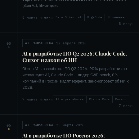
(SberAI), hh-индекс
8 минут чтения
Data Scientist
GigaCode
ML-инженер
8 минут
12 апреля 2026
05
AI-РАЗРАБОТКА
AI в разработке ПО Q2 2026: Claude Code,
Cursor и закон об ИИ
Обзор AI в разработке ПО Q2 2026: 90% разработчиков
используют AI, Claude Code — лидер SWE-bench, 8%
компаний в России видят эффект, законопроект об ИИ к
2028.
7 минут чтения
AI в разработке
Claude Code
Cursor
7 минут
25 марта 2026
06
AI-РАЗРАБОТКА
AI в разработке ПО Россия 2026: