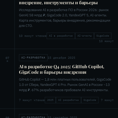
внедрение, инструменты и барьеры
Исследование AI в разработке ПО в России 2026: рынок
GenAI 58 млрд ₽, GigaCode 2.0, YandexGPT 5, AI-агенты.
Карта инструментов, барьеры внедрения, рекомендации
для CTO.
10 минут чтения
AI в разработке
AI-агенты
GigaCode
10 минут
15 декабря 2025
07
AI-РАЗРАБОТКА
AI в разработке Q4 2025: GitHub Copilot,
GigaCode и барьеры внедрения
GitHub Copilot — 1,8 млн платных пользователей, GigaCode
1.0 от Сбера, YandexGPT 4 Pro. Рынок GenAI в России ~13
млрд ₽. 67% разработчиков пробовали AI-инструменты.
7 минут чтения
7 минут
2025
AI разработка
GigaCode
15 сентября 2025
08
AI-РАЗРАБОТКА