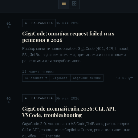
06 мая 2026
01
AI-РАЗРАБОТКА
GigaCode: ошибки request failed и их
решения в 2026
Разбор семи типовых ошибок GigaCode (401, 429, timeout,
SSL, JetBrains) с симптомами, причинами и пошаговыми
решениями для разработчиков.
13 минут чтения
13 минут
AI-ассистент
GigaCode
GigaCode ошибки
06 мая 2026
02
AI-РАЗРАБОТКА
GigaCode полный гайд 2026: CLI, API,
VSCode, troubleshooting
GigaCode 2.0: установка в VS Code/JetBrains, работа через
CLI и API, сравнение с Copilot и Cursor, решение типичных
ошибок — IT Institute.