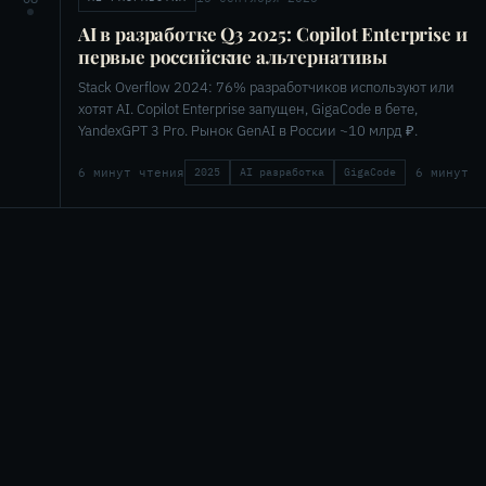
AI в разработке Q3 2025: Copilot Enterprise и
первые российские альтернативы
Stack Overflow 2024: 76% разработчиков используют или
хотят AI. Copilot Enterprise запущен, GigaCode в бете,
YandexGPT 3 Pro. Рынок GenAI в России ~10 млрд ₽.
6 минут чтения
6 минут
2025
AI разработка
GigaCode