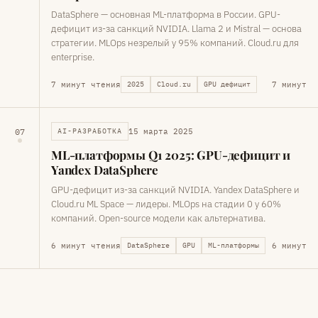
DataSphere — основная ML-платформа в России. GPU-
дефицит из-за санкций NVIDIA. Llama 2 и Mistral — основа
стратегии. MLOps незрелый у 95% компаний. Cloud.ru для
enterprise.
7 минут чтения
7 минут
2025
Cloud.ru
GPU дефицит
15 марта 2025
07
AI-РАЗРАБОТКА
ML-платформы Q1 2025: GPU-дефицит и
Yandex DataSphere
GPU-дефицит из-за санкций NVIDIA. Yandex DataSphere и
Cloud.ru ML Space — лидеры. MLOps на стадии 0 у 60%
компаний. Open-source модели как альтернатива.
6 минут чтения
6 минут
DataSphere
GPU
ML-платформы