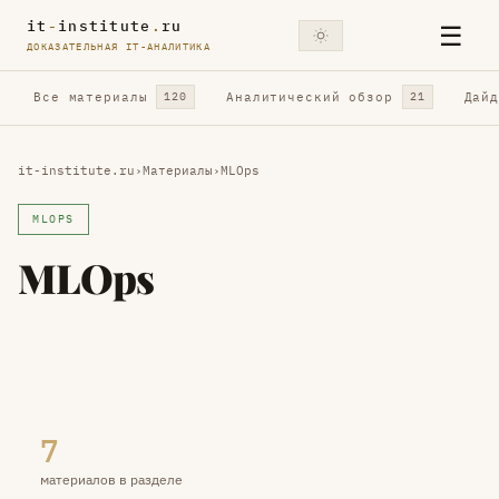
it
-
institute
.
ru
☰
ДОКАЗАТЕЛЬНАЯ IT-АНАЛИТИКА
Все материалы
Аналитический обзор
Дай
120
21
it-institute.ru
›
Материалы
›
MLOps
MLOPS
MLOps
7
материалов в разделе