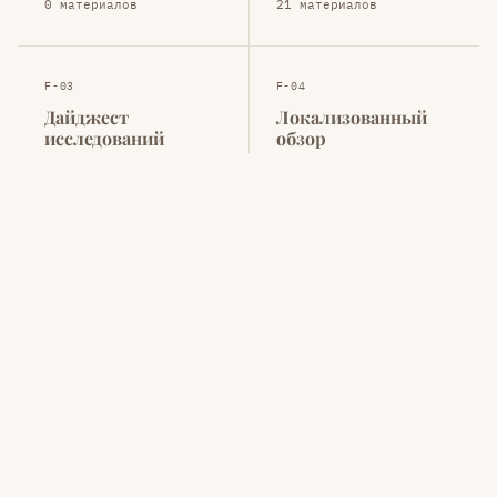
0 материалов
21 материалов
F-03
F-04
Дайджест
Локализованный
исследований
обзор
Ключевые выводы из
Адаптация глобальных
западных исследований
данных к рынку РФ
5 материалов
4 материалов
F-05
Флагманский отчёт
Масштабное исследование
по теме
1 материалов