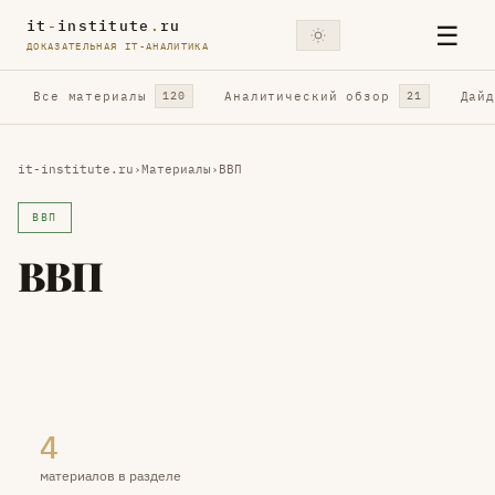
it
-
institute
.
ru
☰
ДОКАЗАТЕЛЬНАЯ IT-АНАЛИТИКА
Все материалы
Аналитический обзор
Дай
120
21
it-institute.ru
›
Материалы
›
ВВП
ВВП
ВВП
4
материалов в разделе