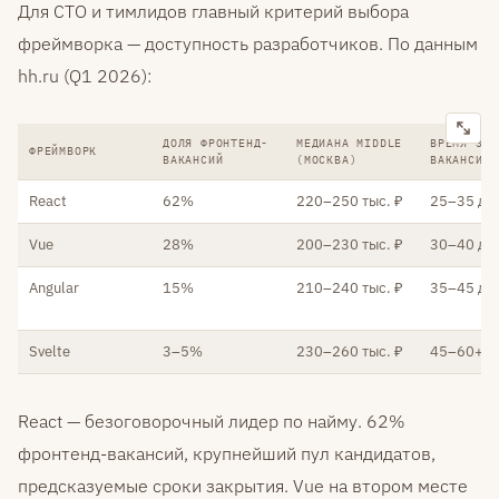
Для CTO и тимлидов главный критерий выбора
фреймворка — доступность разработчиков. По данным
hh.ru (Q1 2026):
ДОЛЯ ФРОНТЕНД-
МЕДИАНА MIDDLE
ВРЕМЯ ЗАК
ФРЕЙМВОРК
ВАКАНСИЙ
(МОСКВА)
ВАКАНСИИ
React
62%
220–250 тыс. ₽
25–35 дн
Vue
28%
200–230 тыс. ₽
30–40 дн
Angular
15%
210–240 тыс. ₽
35–45 дн
Svelte
3–5%
230–260 тыс. ₽
45–60+ д
React — безоговорочный лидер по найму. 62%
фронтенд-вакансий, крупнейший пул кандидатов,
предсказуемые сроки закрытия. Vue на втором месте