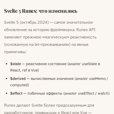
Svelte 5 Runes: что изменилось
Svelte 5 (октябрь 2024) — самое значительное
обновление за историю фреймворка. Runes API
заменяет прежнюю «магическую» реактивность
(основанную на let-присваиваниях) на явные
примитивы:
$state
— реактивное состояние (аналог useState в
React, ref в Vue)
$derived
— вычисляемые значения (аналог useMemo /
computed)
$effect
— побочные эффекты (аналог useEffect / watch)
Runes делают Svelte более предсказуемым для
разработчиков, привыкших к React или Vue —