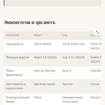
Экосистема и зрелость
КРИТЕРИЙ
REACT
VUE
SVELTE
Год выпуска
2013 (Meta)
2014 (Evan You)
2016 (Ric
Harris)
Текущая версия
React 19 (2024)
Vue 3.5+ (2024)
Svelte 5 R
(2024)
Мета-
Next.js (Vercel)
Nuxt 3
SvelteKit
фреймворк
npm-пакеты в
Десятки тысяч
Тысячи
Сотни
экосистеме
Корпоративный
Meta
Независимый
Vercel (с 
бэкер
(спонсоры)