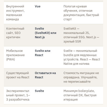
Внутренний
Vue
Пологая кривая
инструмент,
обучения, отличная
маленькая
документация, быстрый
команда
старт
Контентный
Svelte
SvelteKit —
сайт, SEO
(SvelteKit) или
минимальный JS,
критичен
Next.js
отличный SSG. Next.js —
зрелый SSR
Мобильное
Svelte или
Svelte — минимальный
приложение
React
bundle для медленных
(PWA)
устройств. React — React
Native для натива
Существующий
Оставаться на
Стоимость миграции не
проект на React
React
оправдана. Улучшайте,
не переписывайте
Экспериментал
Svelte
Минимум boilerplate,
ьный проект, 1–
отличный DX, быстрая
3 разработчика
итерация