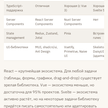
TypeScript-
Отличная
Хорошая (с Vue
Хорошая (
поддержка
3)
Svelte 5)
Server
React Server
Nuxt Server
Нет
Components
Components
Components
State
Redux, Zustand,
Pinia
Встроенн
management
Jotai
runes
UI-библиотеки
MUI, shadcn/ui,
Vuetify,
Skeleton,
Ant Design
PrimeVue, Naive
DaisyUI
UI
(адаптаци
React — крупнейшая экосистема. Для любой задачи
(таблицы, формы, графики, drag-and-drop) существует
зрелая библиотека. Vue — экосистема меньше, но
достаточна для 95% проектов. Svelte — экосистема
активно растёт, но на некоторые задачи библиотеку
придётся писать самостоятельно или адаптировать