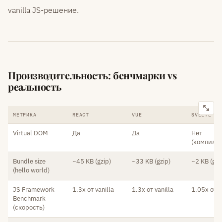
vanilla JS-решение.
Производительность: бенчмарки vs
реальность
МЕТРИКА
REACT
VUE
SVELTE
Virtual DOM
Да
Да
Нет
(компиля
Bundle size
~45 KB (gzip)
~33 KB (gzip)
~2 KB (gzi
(hello world)
JS Framework
1.3x от vanilla
1.3x от vanilla
1.05x от v
Benchmark
(скорость)