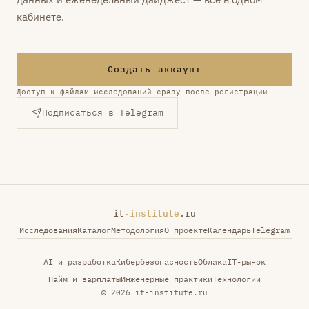
кабинете.
Создать аккаунт
Доступ к файлам исследований сразу после регистрации
Подписаться в Telegram
it
-institute
.ru
Исследования
Каталог
Методология
О проекте
Календарь
Telegram
AI и разработка
Кибербезопасность
Облака
IT-рынок
Найм и зарплаты
Инженерные практики
Технологии
© 2026 it-institute.ru