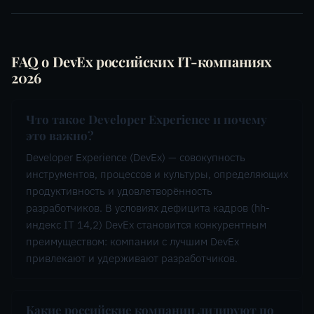
FAQ о DevEx российских IT-компаниях
2026
Что такое Developer Experience и почему
это важно?
Developer Experience (DevEx) — совокупность
инструментов, процессов и культуры, определяющих
продуктивность и удовлетворённость
разработчиков. В условиях дефицита кадров (hh-
индекс IT 14,2) DevEx становится конкурентным
преимуществом: компании с лучшим DevEx
привлекают и удерживают разработчиков.
Какие российские компании лидируют по