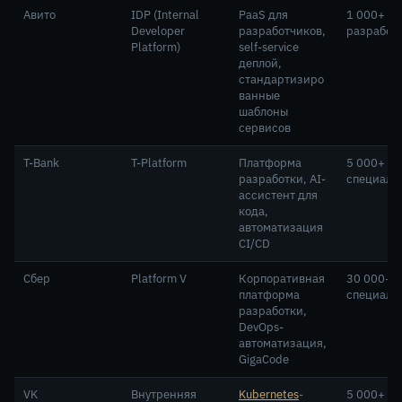
Авито
IDP (Internal
PaaS для
1 000+
Developer
разработчиков,
разработ
Platform)
self-service
деплой,
стандартизиро
ванные
шаблоны
сервисов
T-Bank
T-Platform
Платформа
5 000+ IT-
разработки, AI-
специали
ассистент для
кода,
автоматизация
CI/CD
Сбер
Platform V
Корпоративная
30 000+ I
платформа
специали
разработки,
DevOps-
автоматизация,
GigaCode
VK
Внутренняя
Kubernetes
-
5 000+