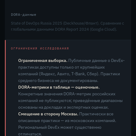
DORA-данные
State of DevOps Russia 2025 (Deckhouse/Флант). Сравнение с
глобальными данными DORA Report 2024 (Google Cloud).
ОГРАНИЧЕНИЯ ИССЛЕДОВАНИЯ
Ограниченная выборка.
Публичные данные о DevEx-
практиках доступны только от крупнейших
компаний (Яндекс, Авито, T-Bank, Сбер). Практики
среднего бизнеса не документированы.
DORA-метрики в таблице — оценочные.
Конкретные значения DORA-метрик российских
компаний не публикуются; приведённые диапазоны
основаны на докладах и экспертных оценках.
Смещение в сторону Москвы.
Практически все
описанные практики — из московских компаний.
Региональный DevEx может существенно
отличаться.