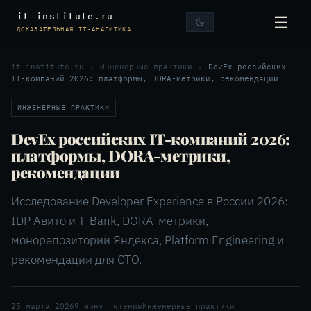
it
-
institute
.
ru
☰
ДОКАЗАТЕЛЬНАЯ IT-АНАЛИТИКА
it-institute.ru
›
Инженерные практики
›
DevEx российских
IT-компаний 2026: платформы, DORA-метрики, рекомендации
ИНЖЕНЕРНЫЕ ПРАКТИКИ
DevEx российских IT-компаний 2026:
платформы, DORA-метрики,
рекомендации
Исследование Developer Experience в России 2026:
IDP Авито и T-Bank, DORA-метрики,
монорепозиторий Яндекса, Platform Engineering и
рекомендации для CTO.
25 марта 2026
9 минут чтения
Инженерные практики