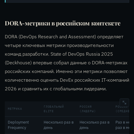
DORA-метрики в российском контексте
DORA (DevOps Research and Assessment) определяет
четыре ключевых метрики производительности
команд разработки. State of DevOps Russia 2025
(Deckhouse) впервые собрал данные о DORA-метриках
российских компаний. Именно эти метрики позволяют
количественно оценить DevEx российских IT-компаний
2026 и сравнить их с глобальными лидерами.
ГЛОБАЛЬНЫЙ
РОССИЯ
РОССИЯ
МЕТРИКА
ELITE
(ЛИДЕРЫ)
(СРЕДНЕЕ)
Deployment
Несколько раз в
Несколько раз в
Раз в нед
Frequency
день
день
раз в мес