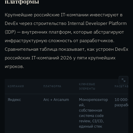
платформы
Крупнейшие российские IT-компании инвестируют в
DevEx через строительство Internal Developer Platform
(IDP) — внутренних платформ, которые абстрагируют
инфраструктурную сложность от разработчиков.
Сравнительная таблица показывает, как устроен DevEx
российских IT-компаний 2026 у пяти крупнейших
игроков.
КЛЮЧЕВЫЕ
КОМПАНИЯ
ПЛАТФОРМА
МАСШТАБ
ЭЛЕМЕНТЫ
Яндекс
Arc + Arcanum
Монорепозитор
10 000+
ий,
разработ
собственная
система code
review, CI/CD,
единый стек