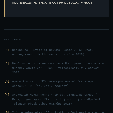
производительность сотен разработчиков.
ИСТОЧНИКИ
1
Deckhouse — State of DevOps Russia 2025: итоги
исследования (deckhouse.ru, октябрь 2025)
2
DevCrowd — data-специалисты в РФ стремятся попасть в
Яндекс, Авито или T-Bank (telecomdaily.ru, август
2025)
3
Артём Арюткин — CPO платформы Авито: DevEx при
создании IDP (YouTube / подкаст)
4
Александр Лукьянченко (Авито), Станислав Сычев (T-
Bank) — доклады о Platform Engineering (DevOpsConf,
Telegram @book_cube, октябрь 2025)
5
Хабр — Kubernetes, AI и Platform Engineering в числе