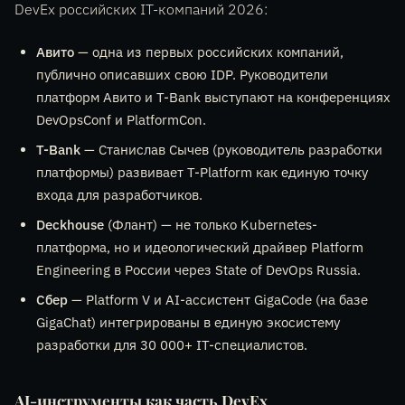
DevEx российских IT-компаний 2026:
Авито
— одна из первых российских компаний,
публично описавших свою IDP. Руководители
платформ Авито и T-Bank выступают на конференциях
DevOpsConf и PlatformCon.
T-Bank
— Станислав Сычев (руководитель разработки
платформы) развивает T-Platform как единую точку
входа для разработчиков.
Deckhouse
(Флант) — не только Kubernetes-
платформа, но и идеологический драйвер Platform
Engineering в России через State of DevOps Russia.
Сбер
— Platform V и AI-ассистент GigaCode (на базе
GigaChat) интегрированы в единую экосистему
разработки для 30 000+ IT-специалистов.
AI-инструменты как часть DevEx