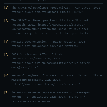
2
The SPACE of Developer Productivity — ACM Queue, 2021.
https://queue.acm.org/detail.cfm?id=3454124
3
The SPACE of Developer Productivity — Microsoft
Research, 2021. https://www.microsoft.com/en-
us/research/publication/the-space-of-developer-
productivity-theres-more-to-it-than-you-think/
4
Metrics Documentation — Apache DevLake, 2026.
https://devlake.apache.org/docs/Metrics/
5
DORA Metrics and APIs — GitLab
Documentation/Resources, 2026.
https://about.gitlab.com/solutions/value-stream-
management/dora/
6
Personal Engineer Flow (PERFLOW) materials and talks —
Microsoft Research, 2023–2024.
https://www.microsoft.com/en-us/research/
7
Анонимизированные опросы и телеметрия инженерных
команд — IT Institute, 2025–2026. Внутренний
исследовательский архив.