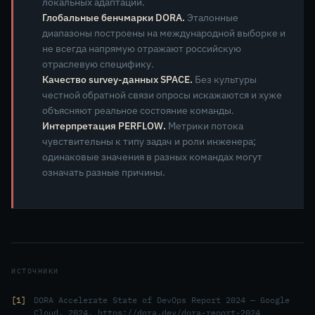
локальных адаптаций.
Глобальные бенчмарки DORA.
Эталонные
диапазоны построены на международной выборке и
не всегда напрямую отражают российскую
отраслевую специфику.
Качество survey-данных SPACE.
Без культуры
честной обратной связи опросы искажаются и хуже
объясняют реальное состояние команды.
Интерпретация PERFLOW.
Метрики потока
чувствительны к типу задач и роли инженера;
одинаковые значения в разных командах могут
означать разные причины.
ИСТОЧНИКИ
1
DORA Accelerate State of DevOps Report 2024 — Google
Cloud, 2024. https://dora.dev/dora-report-2024