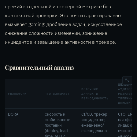
премий к отдельной инженерной метрике без
контекстной проверки. Это почти гарантированно
вызывает gaming: дробление задач, искусственное
снижение сложности изменений, занижение
инцидентов и завышение активности в трекере.
Сравнительный анализ
ЦЕЛЕВАЯ
ИСТОЧНИК
АУДИТОРИЯ
FRAMEWORK
ЧТО ИЗМЕРЯЕТ
ДАННЫХ И
РЕЗУЛЬТАТ
ПЕРИОДИЧНОСТЬ
ТИПИЧНЫЕ
ОШИБКИ
DORA
Скорость и
CI/CD, трекер
CTO, EM,
стабильность
инцидентов;
платформ
поставки
ежедневно/
лиды; ош
(deploy, lead
еженедельно
считать
time, MTTR,
«высокий