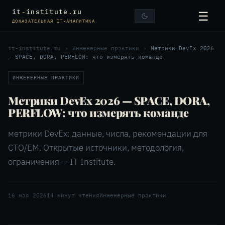
it
-
institute
.
ru
☰
ДОКАЗАТЕЛЬНАЯ IT-АНАЛИТИКА
it-institute.ru
›
Инженерные практики
›
Метрики DevEx 2026
— SPACE, DORA, PERFLOW: что измерять команде
ИНЖЕНЕРНЫЕ ПРАКТИКИ
Метрики DevEx 2026 — SPACE, DORA,
PERFLOW: что измерять команде
метрики DevEx: данные, числа, рекомендации для
CTO/EM. Открытые источники, методология,
ограничения — IT Institute.
16 мая 2026
14 минут чтения
Инженерные практики