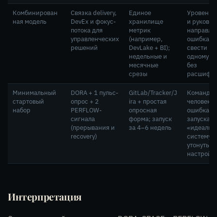
Комбинирован
Связка delivery,
Единое
Уровень C
ная модель
DevEx и фокус-
хранилище
и руково
потока для
метрик
направле
управленческих
(например,
ошибка —
решений
DevLake + BI);
свести вс
недельные и
одному и
месячные
без
срезы
расшифр
Минимальный
DORA + 1 пульс-
GitLab/Tracker/J
Команды 
стартовый
опрос + 2
ira + простая
человек;
набор
PERFLOW-
опросная
ошибка —
сигнала
форма; запуск
запускать
(прерывания и
за 4–6 недель
«идеальн
recovery)
систему и
утонуть в
настройк
Интерпретация