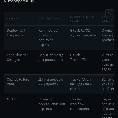
интерпретации.
ИСТОЧНИК В РФ-
ТИПИЧНАЯ
МЕТРИКА
ЧТО СЧИТАТЬ
СТЭКЕ
ОШИБКА
Deployment
Количество
GitLab CI/CD,
Смешени
Frequency
production
журнал релизов
staging и
deploy за
productio
период
Lead Time for
Время от merge
GitLab +
Учёт толь
Changes
до продакшена
Tracker/Jira
успешных
«быстрых
задач
Change Failure
Доля деплоев с
Tracker/Jira +
Занижен
Rate
инцидентом
инцидентный
критично
канал
проблем
MTTR
Время до
Incident
Неучёт
восстановления
workflow +
временн
сервиса
мониторинг
обходов к
частично