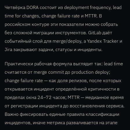
Четвёрка DORA состоит из deployment frequency, lead
time for changes, change failure rate и MTTR. В
российском контуре эти показатели можно собрать
без сложной миграции инструментов. GitLab даёт
событийный слой для merge/deploy, а Yandex Tracker и
Jira закрывают задачи, статусы и инциденты.
Практически рабочая формула выглядит так: lead time
считается от merge commit до production deploy;
change failure rate — как доля релизов, после которых
открывается инцидент определённой критичности в
пределах окна 24–72 часов; MTTR — медианное время
от регистрации инцидента до восстановления сервиса.
Важно фиксировать единые правила классификации
инцидентов, иначе метрика разваливается на этапе