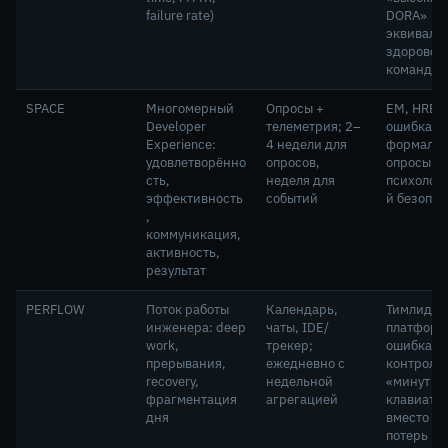
failure rate)
DORA»
эквивале
здоровой
команды
SPACE
Многомерный
Опросы +
EM, HRBP,
Developer
телеметрия; 2–
ошибка —
Experience:
4 недели для
формаль
удовлетворённо
опросов,
опросы б
сть,
неделя для
психолог
эффективность
событий
й безопас
,
коммуникация,
активность,
результат
PERFLOW
Поток работы
Календарь,
Тимлиды,
инженера: deep
чаты, IDE/
платформ
work,
трекер;
ошибка —
прерывания,
ежедневно с
контроль
recovery,
недельной
«минут за
фрагментация
агрегацией
клавиату
дня
вместо а
потерь по