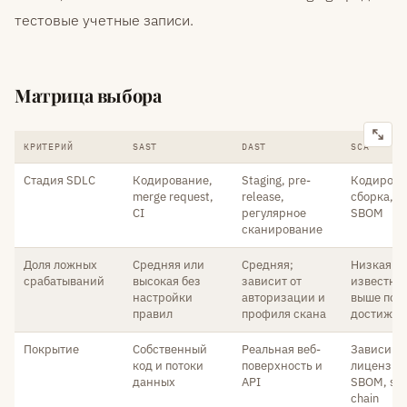
тестовые учетные записи.
Матрица выбора
КРИТЕРИЙ
SAST
DAST
SCA
Стадия SDLC
Кодирование,
Staging, pre-
Кодирова
merge request,
release,
сборка, р
CI
регулярное
SBOM
сканирование
Доля ложных
Средняя или
Средняя;
Низкая по
срабатываний
высокая без
зависит от
известны
настройки
авторизации и
выше по
правил
профиля скана
достижим
Покрытие
Собственный
Реальная веб-
Зависимо
код и потоки
поверхность и
лицензии
данных
API
SBOM, sup
chain