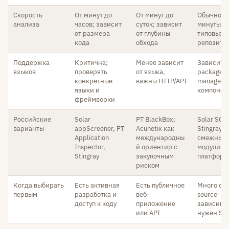
Скорость
От минут до
От минут до
Обычно б
анализа
часов; зависит
суток; зависит
минуты д
от размера
от глубины
типовых
кода
обхода
репозито
Поддержка
Критична;
Менее зависит
Зависит о
языков
проверять
от языка,
package
конкретные
важны HTTP/API
manager и
языки и
компонен
фреймворки
Российские
Solar
PT BlackBox;
Solar SCA,
варианты
appScreener, PT
Acunetix как
Stingray S
Application
международны
смежные 
Inspector,
й ориентир с
модули
Stingray
закупочным
платформ
риском
Когда выбирать
Есть активная
Есть публичное
Много op
первым
разработка и
веб-
source-
доступ к коду
приложение
зависимо
или API
нужен S