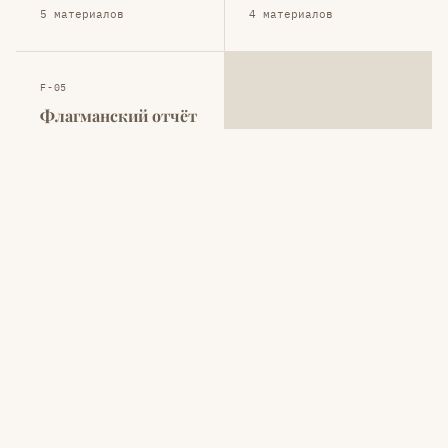
5 материалов
4 материалов
F-05
Флагманский отчёт
Масштабное исследование
по теме
1 материалов
Доступ к библиотеке
исследований
PDF-версии исследований, квартальные обновления