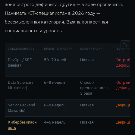
зоне острого дефицита, другие — в зоне профицита.
Нанимать «IT-специалиста» в 2026 году —
бессмысленная категория. Важна конкретная
специальность и уровень.
СПЕЦИАЛЬНОСТЬ
ВРЕМЯ ЗАКРЫТИЯ
КОНКУРЕНЦИЯ
ЗОНА
DevOps / SRE
50–70 дней
Низкая
Острый
(senior)
дефицит
Data Science /
6–8 недель
Спрос >
Острый
ML (senior)
предложение в
дефицит
3 раза
Senior Backend
6–8 недель
Низкая
Дефицит
(Java, Go)
Кибербезопасн
4–6 недель
Низкая
Дефицит
ость