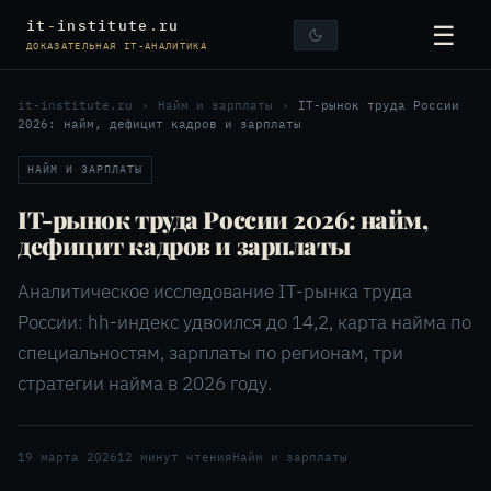
it
-
institute
.
ru
☰
ДОКАЗАТЕЛЬНАЯ IT-АНАЛИТИКА
it-institute.ru
›
Найм и зарплаты
›
IT-рынок труда России
2026: найм, дефицит кадров и зарплаты
НАЙМ И ЗАРПЛАТЫ
IT-рынок труда России 2026: найм,
дефицит кадров и зарплаты
Аналитическое исследование IT-рынка труда
России: hh-индекс удвоился до 14,2, карта найма по
специальностям, зарплаты по регионам, три
стратегии найма в 2026 году.
19 марта 2026
12 минут чтения
Найм и зарплаты