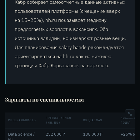
Хабр собирает самоотчётные данные активных
пользователей платформы (смещение вверх
на 15–25%), hh.ru показывает медиану
предлагаемых зарплат в вакансиях. Оба
источника валидны, но измеряют разные вещи.
Для планирования salary bands рекомендуется
ориентироваться на hh.ru как на нижнюю
границу и Хабр Карьера как на верхнюю.
Зарплаты по специальностям
ПРЕДЛАГАЕМАЯ
ДИНАМИКА 
СПЕЦИАЛЬНОСТЬ
ОЖИДАЕМАЯ
(HH.RU)
ГОДА)
Data Science /
252 000 ₽
138 000 ₽
+25% (с 2
ML