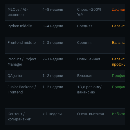
MLOps / AI-
4–8 недель
Спрос +200%
Дефицит
инженер
YoY
Python middle
3–4 недели
Средняя
Баланс
Frontend middle
2–3 недели
Средняя
Баланс
Product / Project
2–3 недели
Повышенная
Баланс →
Manager
профицит
QA junior
1–2 недели
Высокая
Профици
Junior Backend /
1–2 недели
18,6 резюме/
Профици
Frontend
вакансию
Контент /
< 1 недели
Очень высокая
Избыток
копирайтинг