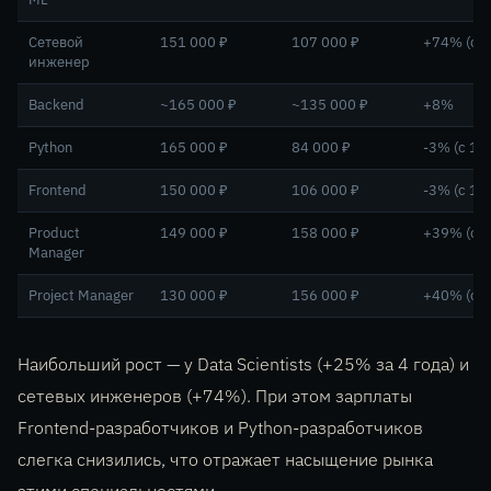
Сетевой
151 000 ₽
107 000 ₽
+74% (с 8
инженер
Backend
~165 000 ₽
~135 000 ₽
+8%
Python
165 000 ₽
84 000 ₽
-3% (с 17
Frontend
150 000 ₽
106 000 ₽
-3% (с 15
Product
149 000 ₽
158 000 ₽
+39% (с 1
Manager
Project Manager
130 000 ₽
156 000 ₽
+40% (с 9
Наибольший рост — у Data Scientists (+25% за 4 года) и
сетевых инженеров (+74%). При этом зарплаты
Frontend-разработчиков и Python-разработчиков
слегка снизились, что отражает насыщение рынка