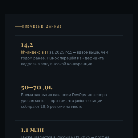
КЛЮЧЕВЫЕ ДАННЫЕ
14,2
hh-индекс в IT
за 2025 год — вдвое выше, чем
годом ранее. Рынок перешёл из «дефицита
кадров» в зону высокой конкуренции
50–70 дн.
Время закрытия вакансии DevOps-инженера
уровня senior — при том, что junior-позиции
собирают 18,6 резюме на место
1,1 млн
IT-специалистов в России к Q1 2025 — рост на