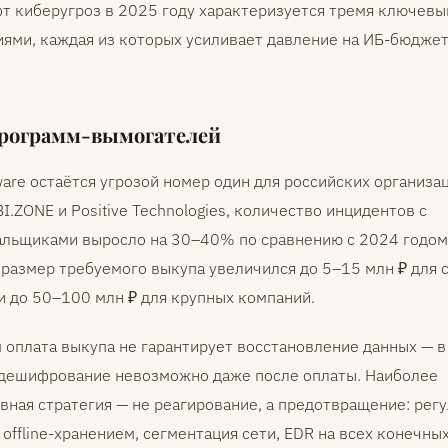
т киберугроз в 2025 году характеризуется тремя ключев
ями, каждая из которых усиливает давление на ИБ-бюдже
программ-вымогателей
re остаётся угрозой номер один для российских организац
I.ZONE и Positive Technologies, количество инцидентов с
льщиками выросло на 30–40% по сравнению с 2024 годом
размер требуемого выкупа увеличился до 5–15 млн ₽ для 
и до 50–100 млн ₽ для крупных компаний.
 оплата выкупа не гарантирует восстановление данных — 
 дешифрование невозможно даже после оплаты. Наиболее
ная стратегия — не реагирование, а предотвращение: рег
 offline-хранением, сегментация сети, EDR на всех конечных