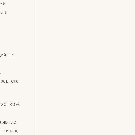
ыми
ты и
ий. По
.
среднего
в 20–30%
улярные
 точках,