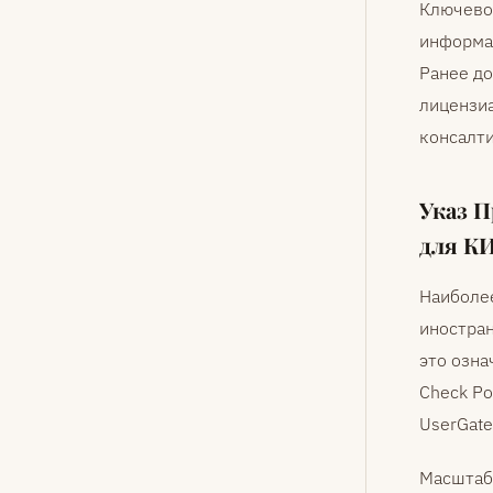
Ключево
информац
Ранее до
лицензиа
консалти
Указ П
для КИ
Наиболе
иностра
это озна
Check Po
UserGate
Масштаб 