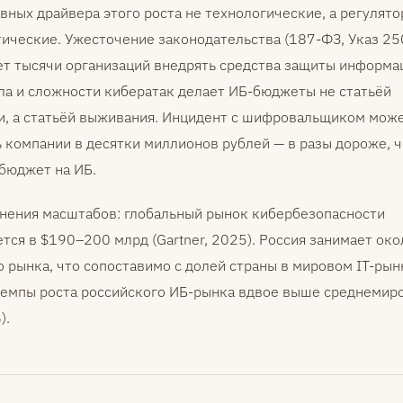
вных драйвера этого роста не технологические, а регулято
ические. Ужесточение законодательства (187-ФЗ, Указ 25
т тысячи организаций внедрять средства защиты информац
ла и сложности кибератак делает ИБ-бюджеты не статьёй
и, а статьёй выживания. Инцидент с шифровальщиком мож
 компании в десятки миллионов рублей — в разы дороже, 
бюджет на ИБ.
внения масштабов: глобальный рынок кибербезопасности
тся в $190–200 млрд (Gartner, 2025). Россия занимает ок
 рынка, что сопоставимо с долей страны в мировом IT-рын
темпы роста российского ИБ-рынка вдвое выше среднемир
).