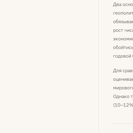
Два осно
геополит
обязывае
рост чис
экономи
обойтись
годовой 
Для сра
оценивае
мирового
Однако 
(10–12%