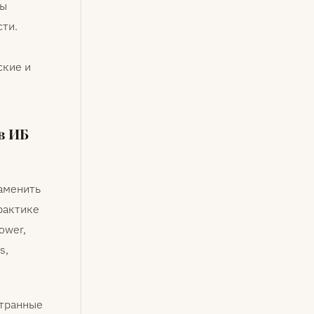
ты
сти.
ские и
в ИБ
аменить
рактике
ower,
s,
странные