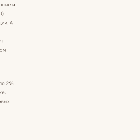
рные и
0)
ии. А
ет
чем
оло 2%
ке.
овых