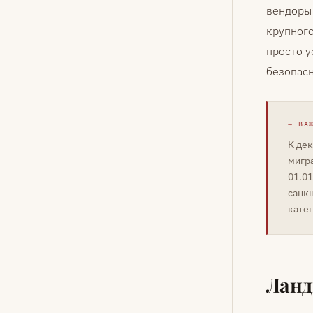
вендоры
крупного
просто у
безопасн
ВА
К дек
мигр
01.0
санкц
кате
Ланд