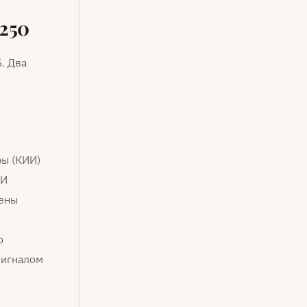
 250
. Два
ы (КИИ)
ИИ
чены
о
сигналом