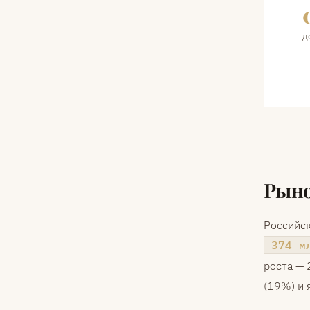
д
Рыно
Российс
374 м
роста — 
(19%) и 