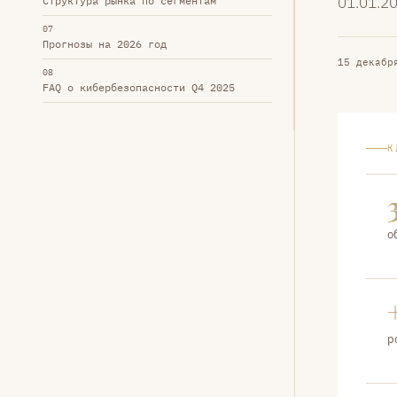
01.01.20
Структура рынка по сегментам
07
Прогнозы на 2026 год
15 декабр
08
FAQ о кибербезопасности Q4 2025
К
о
р