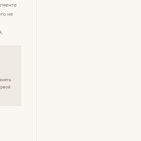
егменте
это не
й.
енять
ервой