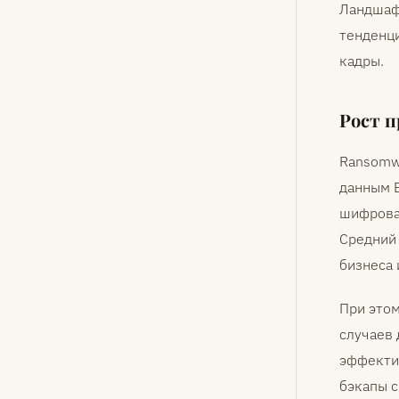
Ландшаф
тенденци
кадры.
Рост 
Ransomwa
данным B
шифрова
Средний 
бизнеса 
При этом
случаев
эффектив
бэкапы с