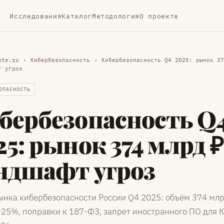
Исследования
Каталог
Методология
О проекте
ute.ru
›
Кибербезопасность
›
Кибербезопасность Q4 2025: рынок 37
т угроз
ОПАСНОСТЬ
бербезопасность Q
25: рынок 374 млрд ₽
ндшафт угроз
ынка кибербезопасности России Q4 2025: объём 374 млр
–25%, поправки к 187-ФЗ, запрет иностранного ПО для 