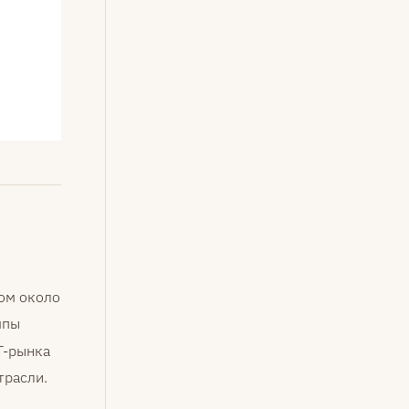
ом около
мпы
T-рынка
трасли.