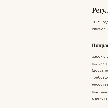
Регу
2025 год
ключевы
Поправ
Закон о
получил
(добавле
требова
несоотве
подпадал
к действ