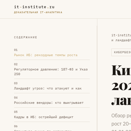
it
-
institute
.
ru
ДОКАЗАТЕЛЬНАЯ IT-АНАЛИТИКА
it-instit
СОДЕРЖАНИЕ
и ландшаф
01
КИБЕРБЕЗ
Рынок ИБ: рекордные темпы роста
Ки
02
Регуляторное давление: 187-ФЗ и Указ
250
20
03
Ландшафт угроз: что атакуют и как
ла
04
Российские вендоры: кто выигрывает
05
Обзор р
Кадры в ИБ: острейший дефицит
рост 20
06