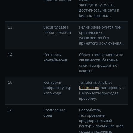
эксплуатируемость,
доступность из сети и
бизнес-контекст.
13
Security gates
Релиз блокируется при
перед релизом
критических
уязвимостях без
принятого исключения.
14
Контроль
Образы проверяются на
контейнеров
уязвимости, базовые
слои и запрещённые
пакеты.
15
Контроль
Terraform, Ansible,
инфраструктур
Kubernetes
-манифесты и
ного кода
Helm-чарты проходят
проверку.
16
Разделение
Разработка,
сред
тестирование,
предварительный
контур и промышленная
среда разделены.