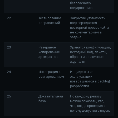
безопасному
кодированию.
22
Тестирование
Закрытие уязвимости
исправлений
подтверждается
повторной проверкой, а
не комментарием в
задаче.
23
Резервное
Хранятся конфигурации,
копирование
исходный код, пакеты,
артефактов
образы и критичные
журналы.
24
Интеграция с
Инциденты из
реагированием
эксплуатации
возвращаются в backlog
разработки.
25
Доказательная
По каждому релизу
база
можно показать, кто,
что, когда проверил и
почему допустил выпуск.