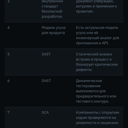
3
Внутренний
Документ утверждён,
стандарт
актуален и применим к
безопасной
проектам.
разработки
4
Модель угроз
Есть актуальная модель
для продукта
угроз или её
инженерный аналог для
приложения и API.
5
SAST
Статический анализ
встроен в процесс и
блокирует критические
дефекты.
6
DAST
Динамическое
тестирование
выполняется для
предварительного или
тестового контура.
7
SCA
Компоненты с открытым
кодом проверяются на
уязвимости и лицензии.