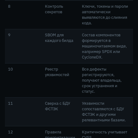
8
Контроль
Ключи, токены и пароли
секретов
автоматически
выявляются до слияния
кода.
9
SBOM для
Состав компонентов
каждого билда
формируется в
машиночитаемом виде,
например SPDX или
CycloneDX.
10
Реестр
Все дефекты
уязвимостей
регистрируются,
получают владельца,
срок устранения и
статус.
11
Сверка с БДУ
Уязвимости
ФСТЭК
сопоставляются с БДУ
ФСТЭК и другими
релевантными базами.
12
Правила
Критичность учитывает
приоритизации
CVSS,