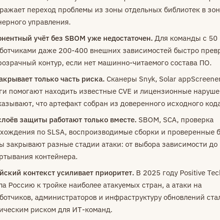
тражает переход проблемы из зоны отдельных библиотек в зон
ерного управления.
нентный учёт без SBOM уже недостаточен.
Для команды с 50
ботчиками даже 200-400 внешних зависимостей быстро пре
розрачный контур, если нет машинно-читаемого состава ПО.
акрывает только часть риска.
Сканеры Snyk, Solar appScreene
ги помогают находить известные CVE и лицензионные наруше
казывают, что артефакт собран из доверенного исходного кода
слоёв защиты работают только вместе.
SBOM, SCA, проверка
хождения по SLSA, воспроизводимые сборки и проверенные 
ы закрывают разные стадии атаки: от выбора зависимости до
ртывания контейнера.
йский контекст усиливает приоритет.
В 2025 году Positive Tec
ла Россию к тройке наиболее атакуемых стран, а атаки на
ботчиков, администраторов и инфраструктуру обновлений ста
ическим риском для ИТ-команд.