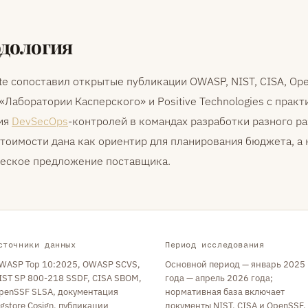
дология
tute сопоставил открытые публикации OWASP, NIST, CISA, Op
, «Лаборатории Касперского» и Positive Technologies с прак
ия
DevSecOps
-контролей в командах разработки разного ра
тоимости дана как ориентир для планирования бюджета, а 
еское предложение поставщика.
сточники данных
Период исследования
WASP Top 10:2025, OWASP SCVS,
Основной период — январь 2025
IST SP 800-218 SSDF, CISA SBOM,
года — апрель 2026 года;
penSSF SLSA, документация
нормативная база включает
igstore Cosign, публикации
документы NIST, CISA и OpenSSF,