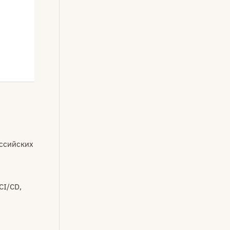
ссийских
CI/CD,