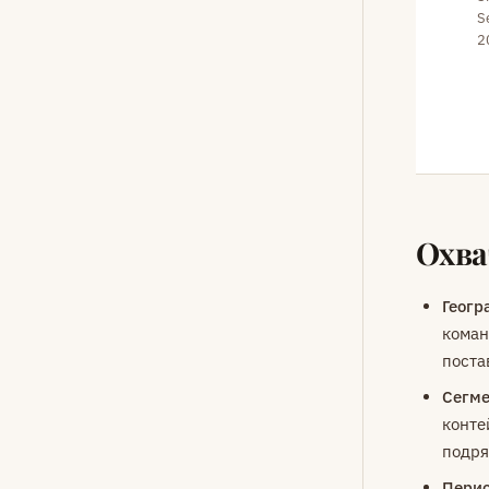
S
2
Охва
Геогр
коман
поста
Сегме
конте
подря
Перио