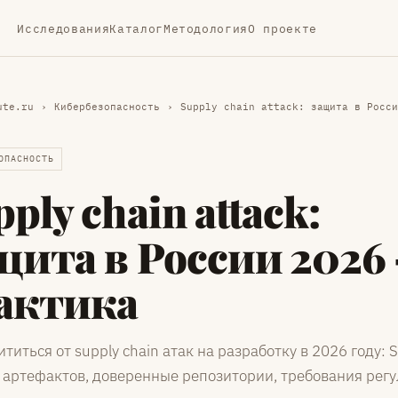
Исследования
Каталог
Методология
О проекте
ute.ru
›
Кибербезопасность
›
Supply chain attack: защита в Росси
ОПАСНОСТЬ
ply chain attack:
щита в России 2026
актика
титься от supply chain атак на разработку в 2026 году:
 артефактов, доверенные репозитории, требования регу