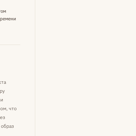
том
времени
кта
ру
ли
ом, что
рез
 образ