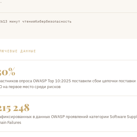
.
26
13 минут чтения
Кибербезопасность
ЛЮЧЕВЫЕ ДАННЫЕ
50%
частников опроса OWASP Top 10:2025 поставили сбои цепочки поставки
О на первое место среди рисков
215 248
афиксированных в данных OWASP проявлений категории Software Supp
hain Failures