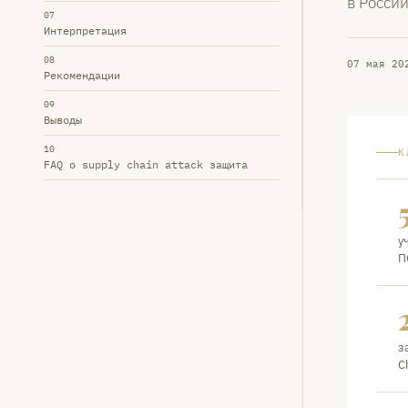
в России
07
Интерпретация
08
07 мая 20
Рекомендации
09
Выводы
10
К
FAQ о supply chain attack защита
у
П
з
C