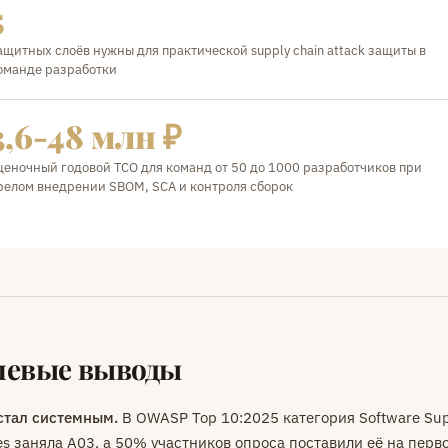
5
ащитных слоёв нужны для практической supply chain attack защиты в
оманде разработки
3,6-48 млн ₽
ценочный годовой TCO для команд от 50 до 1000 разработчиков при
релом внедрении SBOM, SCA и контроля сборок
евые выводы
стал системным.
В OWASP Top 10:2025 категория Software Sup
res заняла A03, а 50% участников опроса поставили её на перво