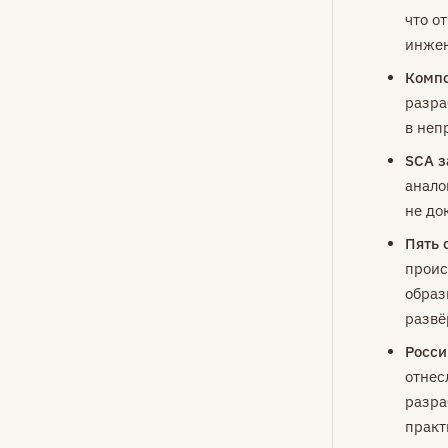
что о
инжен
Компо
разра
в неп
SCA з
анало
не до
Пять 
проис
образ
развё
Росси
отнес
разра
практ