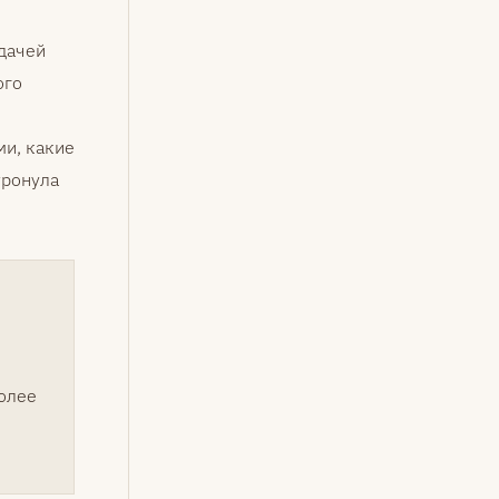
адачей
ого
ми, какие
тронула
олее