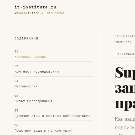
it
-
institute
.
ru
ДОКАЗАТЕЛЬНАЯ IT-АНАЛИТИКА
it-instit
СОДЕРЖАНИЕ
практика
01
КИБЕРБЕЗ
Ключевые выводы
Sup
02
Контекст исследования
за
03
Методология
пр
04
Охват исследования
05
Цепочки атак и векторы компрометации
Как защи
06
подпись
Практики защиты по контурам