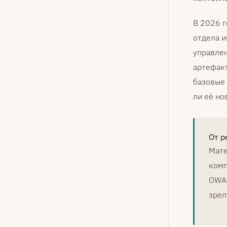
В 2026 г
отдела и
управлен
артефакт
базовые 
ли её но
От р
Мате
комп
OWAS
зрел