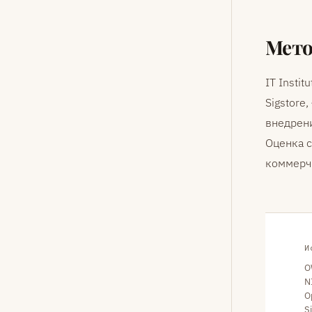
Мето
IT Insti
Sigstore
внедрен
Оценка с
коммерч
И
O
N
O
S