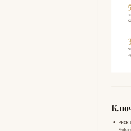
з
к
о
з
Ключ
Риск 
Failu