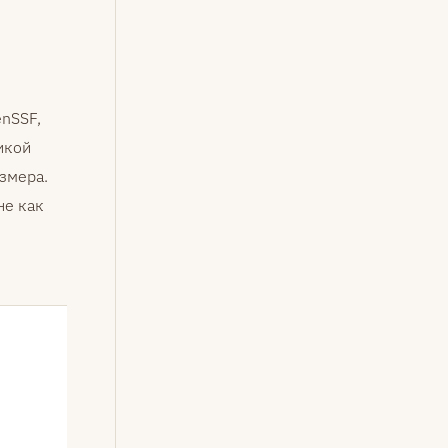
enSSF,
тикой
змера.
не как