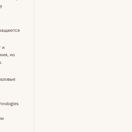
у
вращаются
r и
ния, но
.
базовые
hnologies
ли