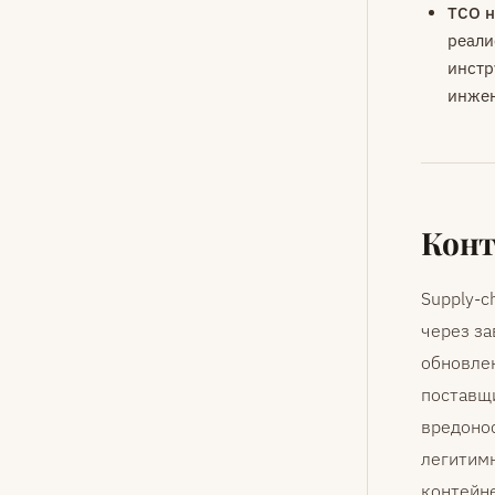
TCO н
реали
инстр
инжен
Конт
Supply-c
через за
обновлен
поставщи
вредонос
легитимн
контейне